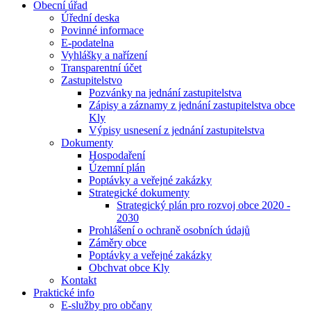
Obecní úřad
Úřední deska
Povinné informace
E-podatelna
Vyhlášky a nařízení
Transparentní účet
Zastupitelstvo
Pozvánky na jednání zastupitelstva
Zápisy a záznamy z jednání zastupitelstva obce
Kly
Výpisy usnesení z jednání zastupitelstva
Dokumenty
Hospodaření
Územní plán
Poptávky a veřejné zakázky
Strategické dokumenty
Strategický plán pro rozvoj obce 2020 -
2030
Prohlášení o ochraně osobních údajů
Záměry obce
Poptávky a veřejné zakázky
Obchvat obce Kly
Kontakt
Praktické info
E-služby pro občany