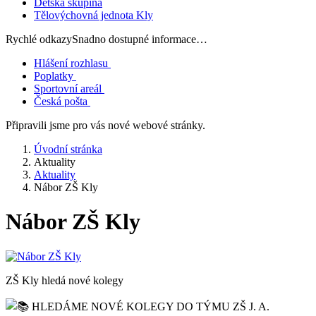
Dětská skupina
Tělovýchovná jednota Kly
Rychlé odkazy
Snadno dostupné informace…
Hlášení rozhlasu
Poplatky
Sportovní areál
Česká pošta
Připravili jsme pro vás nové webové stránky.
Úvodní stránka
Aktuality
Aktuality
Nábor ZŠ Kly
Nábor ZŠ Kly
ZŠ Kly hledá nové kolegy
HLEDÁME NOVÉ KOLEGY DO TÝMU ZŠ J. A.