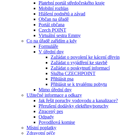
Platební portál středočeského kraje
Mobilní rozhlas
Hlášení podnětů a závad
Občan na úřadě
Portál občana
Czech POINT
Virtuální sestra Emmy
Co na úřadě zařídím a kdy
Formuláře
V úřední dny
Zažádat o povolení ke kácení dřevin
Zažádat o vyjádření ke stavbě
Zažádat o poskytnutí informací
Služba CZECHPOINT
Přihlásit psa
Přihlásit se k trvalému pobytu
Mimo úřední dny
Užitečné informace a odkazy
Jak řešit poruchy vodovodu a kanalizace?
Přerušení dodávky elektřiny⁄poruchy
Ztracený pes
Odpady
Povodňová komise
Místní poplatky
Zdravotní péče