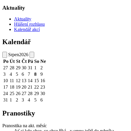
Aktuality
Aktuality
Hlášení rozhlasu
Kalendář akcí
Kalendář
Srpen
2026
Po
Út
St
Čt
Pá
So
Ne
27
28
29
30
31
1
2
3
4
5
6
7
8
9
10
11
12
13
14
15
16
17
18
19
20
21
22
23
24
25
26
27
28
29
30
31
1
2
3
4
5
6
Pranostiky
Pranostika na akt. měsíc
Ať si kdo chce, co chce říká - v srpnu ještě do rybníka.