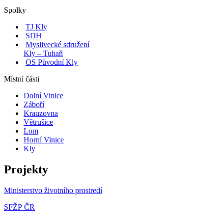
Spolky
TJ Kly
SDH
Myslivecké sdružení
Kly – Tuhaň
OS Původní Kly
Místní části
Dolní Vinice
Záboří
Krauzovna
Větrušice
Lom
Horní Vinice
Kly
Projekty
Ministerstvo životního prostredí
SFŽP ČR