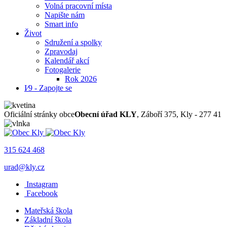
Volná pracovní místa
Napište nám
Smart info
Život
Sdružení a spolky
Zpravodaj
Kalendář akcí
Fotogalerie
Rok 2026
I⁄9 - Zapojte se
Oficiální stránky obce
Obecní úřad KLY
, Záboří 375, Kly - 277 41
315 624 468
urad@kly.cz
Instagram
Facebook
Mateřská škola
Základní škola