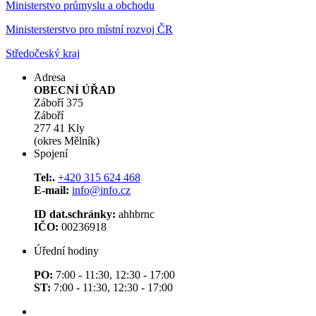
Ministerstvo průmyslu a obchodu
Ministersterstvo pro místní rozvoj ČR
Středočeský kraj
Adresa
OBECNÍ ÚŘAD
Záboří 375
Záboří
277 41 Kly
(okres Mělník)
Spojení
Tel:.
+420 315 624 468
E-mail:
info@info.cz
ID dat.schránky:
ahhbrnc
IČO:
00236918
Úřední hodiny
PO:
7:00 - 11:30, 12:30 - 17:00
ST:
7:00 - 11:30, 12:30 - 17:00