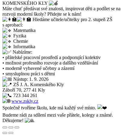
KOMENSKÉHO KLY
Máte chuť předávat své znalosti, inspirovat děti a podílet se na
rozvoji moderní školy? Přidejte se k nám!
Hledáme učitele/učitelky pro 2. stupeň ZŠ
s aprobací:
Matematika
Fyzika
Chemie
Informatika
Nabízíme:
• přátelské pracovní prostředí a podporující kolektiv
• možnost profesního rozvoje a dalšího vzdělávání
• moderně vybavené učebny a zázemí
• smysluplnou práci s dětmi
Nástup: 1. 9. 2026
ZŠ J. A. Komenského Kly
Záboří 70, 277 41 Kly
723 344 261
www.zskly.cz
Společně tvoříme školu, kde má každý své místo.
Budeme rádi za sdílení mezi vaše přátele, kolegy a známé.
Děkujeme!