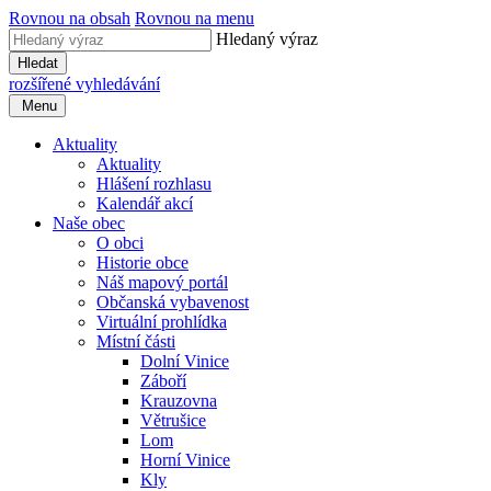
Rovnou na obsah
Rovnou na menu
Hledaný výraz
Hledat
rozšířené vyhledávání
Menu
Aktuality
Aktuality
Hlášení rozhlasu
Kalendář akcí
Naše obec
O obci
Historie obce
Náš mapový portál
Občanská vybavenost
Virtuální prohlídka
Místní části
Dolní Vinice
Záboří
Krauzovna
Větrušice
Lom
Horní Vinice
Kly