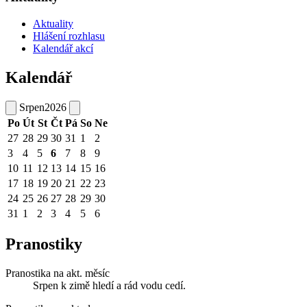
Aktuality
Hlášení rozhlasu
Kalendář akcí
Kalendář
Srpen
2026
Po
Út
St
Čt
Pá
So
Ne
27
28
29
30
31
1
2
3
4
5
6
7
8
9
10
11
12
13
14
15
16
17
18
19
20
21
22
23
24
25
26
27
28
29
30
31
1
2
3
4
5
6
Pranostiky
Pranostika na akt. měsíc
Srpen k zimě hledí a rád vodu cedí.