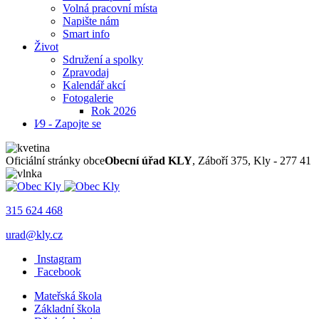
Volná pracovní místa
Napište nám
Smart info
Život
Sdružení a spolky
Zpravodaj
Kalendář akcí
Fotogalerie
Rok 2026
I⁄9 - Zapojte se
Oficiální stránky obce
Obecní úřad KLY
, Záboří 375, Kly - 277 41
315 624 468
urad@kly.cz
Instagram
Facebook
Mateřská škola
Základní škola