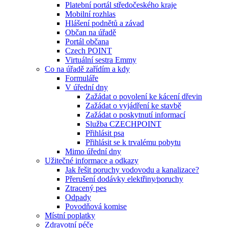
Platební portál středočeského kraje
Mobilní rozhlas
Hlášení podnětů a závad
Občan na úřadě
Portál občana
Czech POINT
Virtuální sestra Emmy
Co na úřadě zařídím a kdy
Formuláře
V úřední dny
Zažádat o povolení ke kácení dřevin
Zažádat o vyjádření ke stavbě
Zažádat o poskytnutí informací
Služba CZECHPOINT
Přihlásit psa
Přihlásit se k trvalému pobytu
Mimo úřední dny
Užitečné informace a odkazy
Jak řešit poruchy vodovodu a kanalizace?
Přerušení dodávky elektřiny⁄poruchy
Ztracený pes
Odpady
Povodňová komise
Místní poplatky
Zdravotní péče