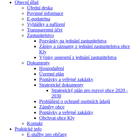
Obecní úřad
Úřední deska
Povinné informace
E-podatelna
Vyhlášky a nařízení
Transparentní účet
Zastupitelstvo
Pozvánky na jednání zastupitelstva
Zápisy a záznamy z jednání zastupitelstva obce
Kly
Výpisy usnesení z jednání zastupitelstva
Dokumenty
Hospodaření
Územní plán
Poptávky a veřejné zakázky
Strategické dokumenty
Strategický plán pro rozvoj obce 2020 -
2030
Prohlášení o ochraně osobních údajů
Záměry obce
Poptávky a veřejné zakázky
Obchvat obce Kly
Kontakt
Praktické info
E-služby pro občany