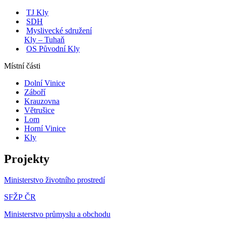
TJ Kly
SDH
Myslivecké sdružení
Kly – Tuhaň
OS Původní Kly
Místní části
Dolní Vinice
Záboří
Krauzovna
Větrušice
Lom
Horní Vinice
Kly
Projekty
Ministerstvo životního prostredí
SFŽP ČR
Ministerstvo průmyslu a obchodu