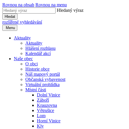
Rovnou na obsah
Rovnou na menu
Hledaný výraz
Hledat
rozšířené vyhledávání
Menu
Aktuality
Aktuality
Hlášení rozhlasu
Kalendář akcí
Naše obec
O obci
Historie obce
Náš mapový portál
Občanská vybavenost
Virtuální prohlídka
Místní části
Dolní Vinice
Záboří
Krauzovna
Větrušice
Lom
Horní Vinice
Kly