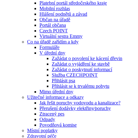
Platební portál středočeského kraje
Mobilní rozhlas
Hlášení podnětů a závad
Občan na úřadě
Portál občana
Czech POINT
Virtuální sestra Emmy
Co na úřadě zařídím a kdy
Formuláře
V úřední dny
Zažádat o povolení ke kácení dřevin
Zažádat o vyjádření ke stavbě
Zažádat o poskytnutí informací
Služba CZECHPOINT
Přihlásit psa
Přihlásit se k trvalému pobytu
Mimo úřední dny
Užitečné informace a odkazy
Jak řešit poruchy vodovodu a kanalizace?
Přerušení dodávky elektřiny⁄poruchy
Ztracený pes
Odpady
Povodňová komise
Místní poplatky
Zdravotní péče