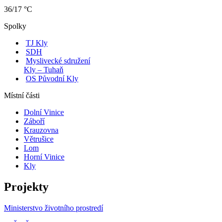
36/17 °C
Spolky
TJ Kly
SDH
Myslivecké sdružení
Kly – Tuhaň
OS Původní Kly
Místní části
Dolní Vinice
Záboří
Krauzovna
Větrušice
Lom
Horní Vinice
Kly
Projekty
Ministerstvo životního prostredí