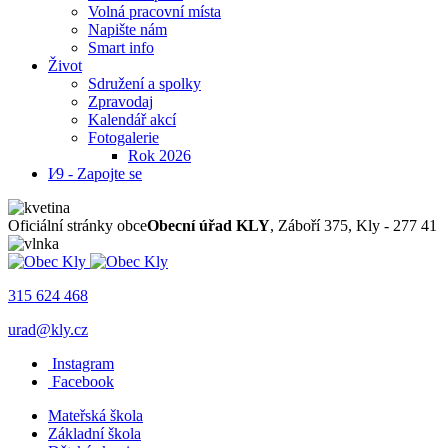
Volná pracovní místa
Napište nám
Smart info
Život
Sdružení a spolky
Zpravodaj
Kalendář akcí
Fotogalerie
Rok 2026
I⁄9 - Zapojte se
Oficiální stránky obce
Obecní úřad KLY
, Záboří 375, Kly - 277 41
315 624 468
urad@kly.cz
Instagram
Facebook
Mateřská škola
Základní škola