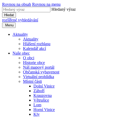
Rovnou na obsah
Rovnou na menu
Hledaný výraz
Hledat
rozšířené vyhledávání
Menu
Aktuality
Aktuality
Hlášení rozhlasu
Kalendář akcí
Naše obec
O obci
Historie obce
Náš mapový portál
Občanská vybavenost
Virtuální prohlídka
Místní části
Dolní Vinice
Záboří
Krauzovna
Větrušice
Lom
Horní Vinice
Kly