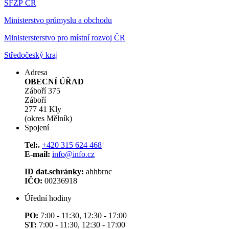
SFŽP ČR
Ministerstvo průmyslu a obchodu
Ministersterstvo pro místní rozvoj ČR
Středočeský kraj
Adresa
OBECNÍ ÚŘAD
Záboří 375
Záboří
277 41 Kly
(okres Mělník)
Spojení
Tel:.
+420 315 624 468
E-mail:
info@info.cz
ID dat.schránky:
ahhbrnc
IČO:
00236918
Úřední hodiny
PO:
7:00 - 11:30, 12:30 - 17:00
ST:
7:00 - 11:30, 12:30 - 17:00