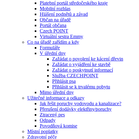
Platební portál středočeského kraje
Mobilní rozhlas
Hlášení podnětů a závad
Občan na úřadě
Portál občana
Czech POINT
Virtuální sestra Emmy
Co na úřadě zařídím a kdy
Formuláře
V úřední dny
Zažádat o povolení ke kácení dřevin
Zažádat o vyjádření ke stavbě
Zažádat o poskytnutí informací
Služba CZECHPOINT
Přihlásit psa
Přihlásit se k trvalému pobytu
Mimo úřední dny
Užitečné informace a odkazy
Jak řešit poruchy vodovodu a kanalizace?
Přerušení dodávky elektřiny⁄poruchy
Ztracený pes
Odpady
Povodňová komise
Místní poplatky
Zdravotní péče