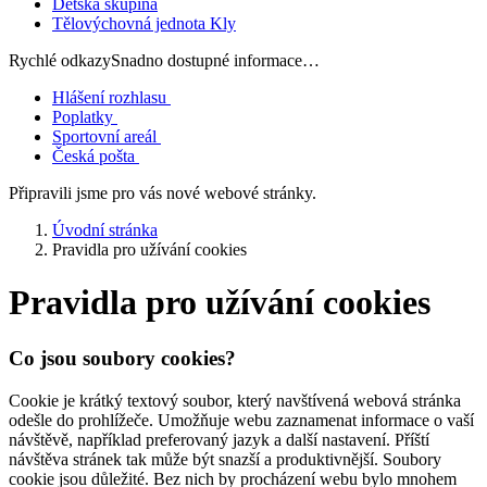
Dětská skupina
Tělovýchovná jednota Kly
Rychlé odkazy
Snadno dostupné informace…
Hlášení rozhlasu
Poplatky
Sportovní areál
Česká pošta
Připravili jsme pro vás nové webové stránky.
Úvodní stránka
Pravidla pro užívání cookies
Pravidla pro užívání cookies
Co jsou soubory cookies?
Cookie je krátký textový soubor, který navštívená webová stránka
odešle do prohlížeče. Umožňuje webu zaznamenat informace o vaší
návštěvě, například preferovaný jazyk a další nastavení. Příští
návštěva stránek tak může být snazší a produktivnější. Soubory
cookie jsou důležité. Bez nich by procházení webu bylo mnohem