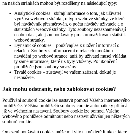
na našich stránkách mohou být rozděleny na následující typy:
Analytické cookies - sbírají informace o tom, jak uživatel
využívá webovou stránku, o typu webové stránky, ze které
byl návštěvník přesměrován, o počtu návštěv uživatele a o
statistikách webové stránky. Tyto soubory nezaznamenávají
osobní data, ale jsou používány pro shromažďování statistik
webové stránky.
Dynamické cookies – používají se k uložení informací o
relacích. Soubory s informacemi o relacích umožňují
navádění po webové stránce, aniž by uživatel musel vkládat
ty samé informace, které už byly vloženy. Po ukončení
prohlížeče jsou soubory smazány.
Trvalé cookies – zůstávají ve vašem zařízení, dokud je
nesmažete.
Jak mohu odstranit, nebo zablokovat cookies?
Používání souborů cookie lze nastavit pomocí Vašeho internetového
prohlížeče. Většina prohlížečů soubory cookie automaticky přijímá
již ve výchozím nastavení. Soubory cookie lze pomocí Vašeho
webového prohlížeče odmítnout nebo nastavit užívání jen některých
souborů cookie.
Omezení používání cookies může mít vliv na některé funkce, které