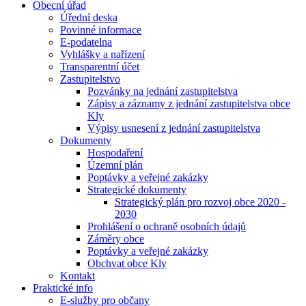
Obecní úřad
Úřední deska
Povinné informace
E-podatelna
Vyhlášky a nařízení
Transparentní účet
Zastupitelstvo
Pozvánky na jednání zastupitelstva
Zápisy a záznamy z jednání zastupitelstva obce
Kly
Výpisy usnesení z jednání zastupitelstva
Dokumenty
Hospodaření
Územní plán
Poptávky a veřejné zakázky
Strategické dokumenty
Strategický plán pro rozvoj obce 2020 -
2030
Prohlášení o ochraně osobních údajů
Záměry obce
Poptávky a veřejné zakázky
Obchvat obce Kly
Kontakt
Praktické info
E-služby pro občany