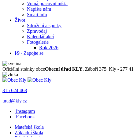
Volná pracovní místa
Napište nám
Smart info
Život
Sdružení a spolky
Zpravodaj
Kalendář akcí
Fotogalerie
Rok 2026
I⁄9 - Zapojte se
Oficiální stránky obce
Obecní úřad KLY
, Záboří 375, Kly - 277 41
315 624 468
urad@kly.cz
Instagram
Facebook
Mateřská škola
Základní škola