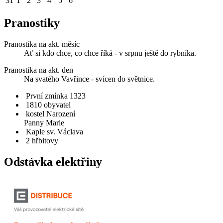
31
1
2
3
4
5
6
Pranostiky
Pranostika na akt. měsíc
Ať si kdo chce, co chce říká - v srpnu ještě do rybníka.
Pranostika na akt. den
Na svatého Vavřince - svícen do světnice.
První zmínka 1323
1810 obyvatel
kostel Narození
Panny Marie
Kaple sv. Václava
2 hřbitovy
Odstávka elektřiny