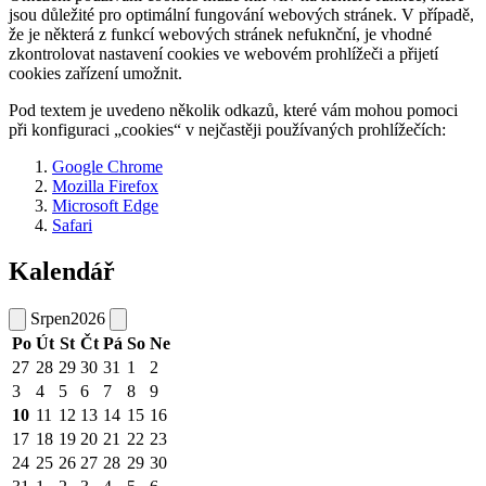
jsou důležité pro optimální fungování webových stránek. V případě,
že je některá z funkcí webových stránek nefuknční, je vhodné
zkontrolovat nastavení cookies ve webovém prohlížeči a přijetí
cookies zařízení umožnit.
Pod textem je uvedeno několik odkazů, které vám mohou pomoci
při konfiguraci „cookies“ v nejčastěji používaných prohlížečích:
Google Chrome
Mozilla Firefox
Microsoft Edge
Safari
Kalendář
Srpen
2026
Po
Út
St
Čt
Pá
So
Ne
27
28
29
30
31
1
2
3
4
5
6
7
8
9
10
11
12
13
14
15
16
17
18
19
20
21
22
23
24
25
26
27
28
29
30