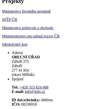
Projekty
Ministerstvo životního prostredí
SFŽP ČR
Ministerstvo průmyslu a obchodu
Ministersterstvo pro místní rozvoj ČR
Středočeský kraj
Adresa
OBECNÍ ÚŘAD
Záboří 375
Záboří
277 41 Kly
(okres Mělník)
Spojení
Tel:.
+420 315 624 468
E-mail:
info@info.cz
ID dat.schránky:
ahhbrnc
IČO:
00236918