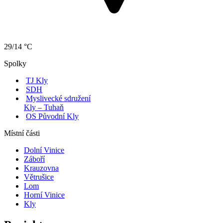
29/14 °C
Spolky
TJ Kly
SDH
Myslivecké sdružení
Kly – Tuhaň
OS Původní Kly
Místní části
Dolní Vinice
Záboří
Krauzovna
Větrušice
Lom
Horní Vinice
Kly