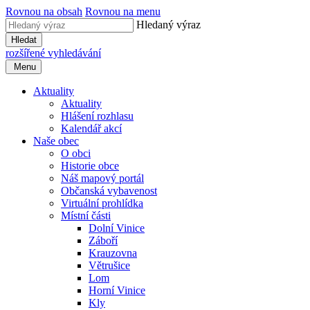
Rovnou na obsah
Rovnou na menu
Hledaný výraz
Hledat
rozšířené vyhledávání
Menu
Aktuality
Aktuality
Hlášení rozhlasu
Kalendář akcí
Naše obec
O obci
Historie obce
Náš mapový portál
Občanská vybavenost
Virtuální prohlídka
Místní části
Dolní Vinice
Záboří
Krauzovna
Větrušice
Lom
Horní Vinice
Kly