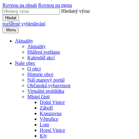
Rovnou na obsah
Rovnou na menu
Hledaný výraz
Hledat
rozšířené vyhledávání
Menu
Aktuality
Aktuality
Hlášení rozhlasu
Kalendář akcí
Naše obec
O obci
Historie obce
Náš mapový portál
Občanská vybavenost
Virtuální prohlídka
Místní části
Dolní Vinice
Záboří
Krauzovna
Větrušice
Lom
Horní Vinice
Kly