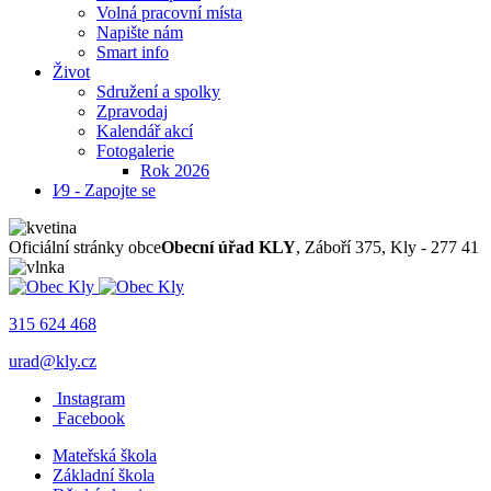
Volná pracovní místa
Napište nám
Smart info
Život
Sdružení a spolky
Zpravodaj
Kalendář akcí
Fotogalerie
Rok 2026
I⁄9 - Zapojte se
Oficiální stránky obce
Obecní úřad KLY
, Záboří 375, Kly - 277 41
315 624 468
urad@kly.cz
Instagram
Facebook
Mateřská škola
Základní škola