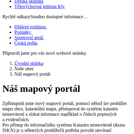
Dětská skupina
Tělovýchovná jednota Kly
Rychlé odkazy
Snadno dostupné informace…
Hlášení rozhlasu
Poplatky
Sportovní areál
Česká pošta
Připravili jsme pro vás nové webové stránky.
Úvodní stránka
Naše obec
Náš mapový portál
Náš mapový portál
Zpřístupnili jsme nový mapový portál, pomocí něhož lze prohlížet
mapu obce, katastrální mapu, přistupovat do systému katastru
nemovitostí a získat informace například o číslech popisných
a evidenčních.
Pro přístup do informačního systému Katastru nemovitostí (ikona
ISKN) je u některých prohlížečů potřeba povolit otevíraní