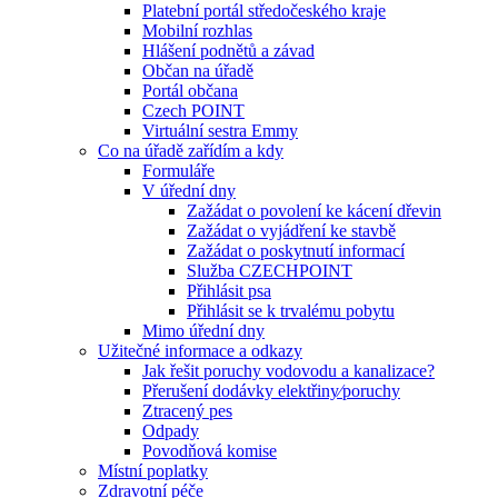
Platební portál středočeského kraje
Mobilní rozhlas
Hlášení podnětů a závad
Občan na úřadě
Portál občana
Czech POINT
Virtuální sestra Emmy
Co na úřadě zařídím a kdy
Formuláře
V úřední dny
Zažádat o povolení ke kácení dřevin
Zažádat o vyjádření ke stavbě
Zažádat o poskytnutí informací
Služba CZECHPOINT
Přihlásit psa
Přihlásit se k trvalému pobytu
Mimo úřední dny
Užitečné informace a odkazy
Jak řešit poruchy vodovodu a kanalizace?
Přerušení dodávky elektřiny⁄poruchy
Ztracený pes
Odpady
Povodňová komise
Místní poplatky
Zdravotní péče