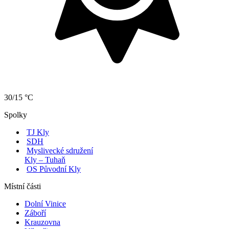
30/15 °C
Spolky
TJ Kly
SDH
Myslivecké sdružení
Kly – Tuhaň
OS Původní Kly
Místní části
Dolní Vinice
Záboří
Krauzovna