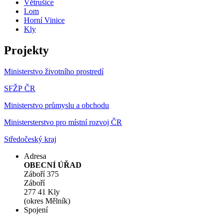
Větrušice
Lom
Horní Vinice
Kly
Projekty
Ministerstvo životního prostredí
SFŽP ČR
Ministerstvo průmyslu a obchodu
Ministersterstvo pro místní rozvoj ČR
Středočeský kraj
Adresa
OBECNÍ ÚŘAD
Záboří 375
Záboří
277 41 Kly
(okres Mělník)
Spojení