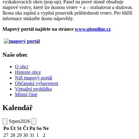
vyskakovacích oken (pop-up). Panel na pravé straně obsahuje
mapové vrstvy, které lze ikonou vrstev + a – rozbalovat a sbalovat.
Ikona oka zapíná a vypíná posuvník průhlednosti vrstev. Pro bližší
informace stiskněte ikonu nápovědy.
Mapový portál najdete na stránce
www.gisonline.cz
Naše obec
O obci
Historie obce
Náš mapový portál
Občanská vybavenost
Virtuální prohlídka
Místní části
Kalendář
Srpen
2026
Po
Út
St
Čt
Pá
So
Ne
27
28
29
30
31
1
2