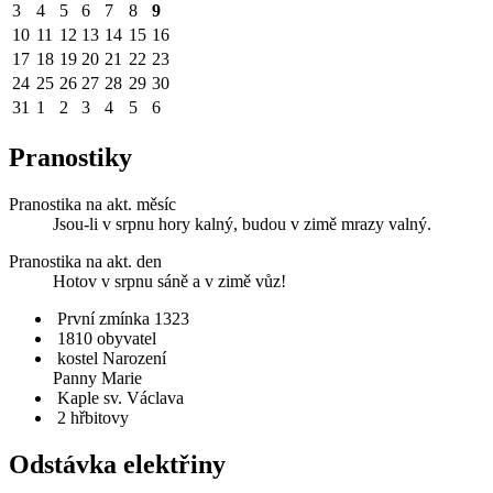
3
4
5
6
7
8
9
10
11
12
13
14
15
16
17
18
19
20
21
22
23
24
25
26
27
28
29
30
31
1
2
3
4
5
6
Pranostiky
Pranostika na akt. měsíc
Jsou-li v srpnu hory kalný, budou v zimě mrazy valný.
Pranostika na akt. den
Hotov v srpnu sáně a v zimě vůz!
První zmínka 1323
1810 obyvatel
kostel Narození
Panny Marie
Kaple sv. Václava
2 hřbitovy
Odstávka elektřiny