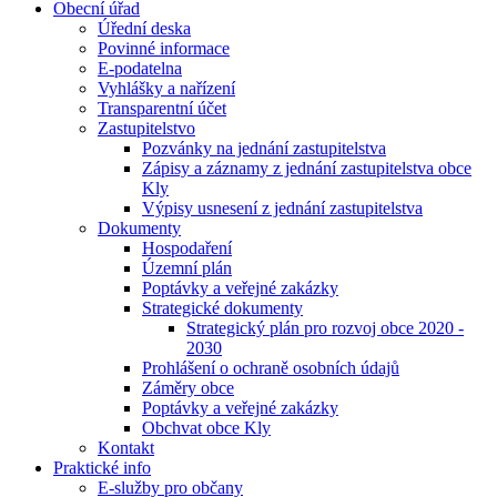
Obecní úřad
Úřední deska
Povinné informace
E-podatelna
Vyhlášky a nařízení
Transparentní účet
Zastupitelstvo
Pozvánky na jednání zastupitelstva
Zápisy a záznamy z jednání zastupitelstva obce
Kly
Výpisy usnesení z jednání zastupitelstva
Dokumenty
Hospodaření
Územní plán
Poptávky a veřejné zakázky
Strategické dokumenty
Strategický plán pro rozvoj obce 2020 -
2030
Prohlášení o ochraně osobních údajů
Záměry obce
Poptávky a veřejné zakázky
Obchvat obce Kly
Kontakt
Praktické info
E-služby pro občany