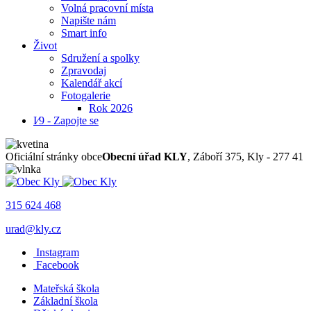
Volná pracovní místa
Napište nám
Smart info
Život
Sdružení a spolky
Zpravodaj
Kalendář akcí
Fotogalerie
Rok 2026
I⁄9 - Zapojte se
Oficiální stránky obce
Obecní úřad KLY
, Záboří 375, Kly - 277 41
315 624 468
urad@kly.cz
Instagram
Facebook
Mateřská škola
Základní škola