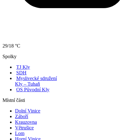
29/18 °C
Spolky
TJ Kly
SDH
Myslivecké sdružení
Kly – Tuhaň
OS Původní Kly
Místní části
Dolní Vinice
Záboří
Krauzovna
Větrušice
Lom
Horní Vinice