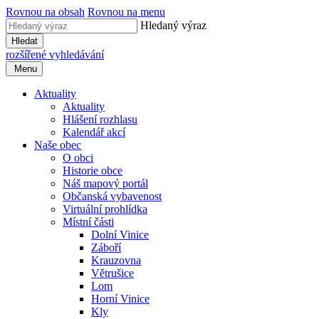
Rovnou na obsah
Rovnou na menu
Hledaný výraz
Hledat
rozšířené vyhledávání
Menu
Aktuality
Aktuality
Hlášení rozhlasu
Kalendář akcí
Naše obec
O obci
Historie obce
Náš mapový portál
Občanská vybavenost
Virtuální prohlídka
Místní části
Dolní Vinice
Záboří
Krauzovna
Větrušice
Lom
Horní Vinice
Kly