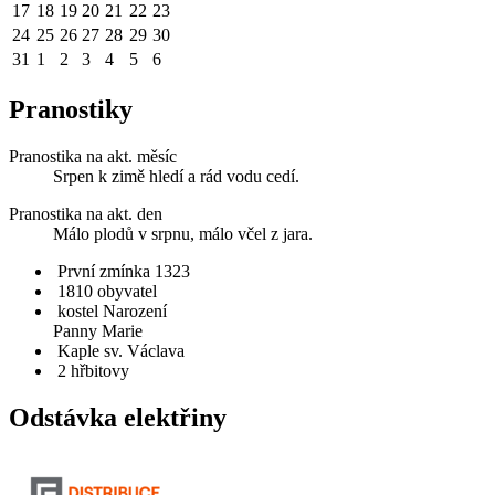
17
18
19
20
21
22
23
24
25
26
27
28
29
30
31
1
2
3
4
5
6
Pranostiky
Pranostika na akt. měsíc
Srpen k zimě hledí a rád vodu cedí.
Pranostika na akt. den
Málo plodů v srpnu, málo včel z jara.
První zmínka 1323
1810 obyvatel
kostel Narození
Panny Marie
Kaple sv. Václava
2 hřbitovy
Odstávka elektřiny