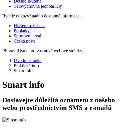
Dětská skupina
Tělovýchovná jednota Kly
Rychlé odkazy
Snadno dostupné informace…
Hlášení rozhlasu
Poplatky
Sportovní areál
Česká pošta
Připravili jsme pro vás nové webové stránky.
Úvodní stránka
Praktické info
Smart info
Smart info
Dostávejte důležitá oznámení z našeho
webu prostřednictvím SMS a e-mailů