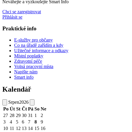
Neváhejte a vyzkoušejte Smart Info
Chci se zaregistrovat
Přihlásit se
Praktické info
E-služby pro občany
Co na úřadě zařídím a kdy
Užitečné informace a odkazy
Místní poplatky
Zdravotní péče
Volná pracovní místa
Napište nám
Smart info
Kalendář
Srpen
2026
Po
Út
St
Čt
Pá
So
Ne
27
28
29
30
31
1
2
3
4
5
6
7
8
9
10
11
12
13
14
15
16