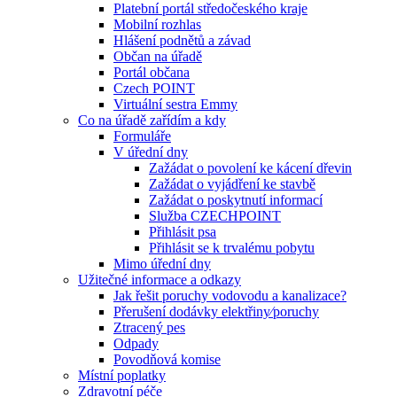
Platební portál středočeského kraje
Mobilní rozhlas
Hlášení podnětů a závad
Občan na úřadě
Portál občana
Czech POINT
Virtuální sestra Emmy
Co na úřadě zařídím a kdy
Formuláře
V úřední dny
Zažádat o povolení ke kácení dřevin
Zažádat o vyjádření ke stavbě
Zažádat o poskytnutí informací
Služba CZECHPOINT
Přihlásit psa
Přihlásit se k trvalému pobytu
Mimo úřední dny
Užitečné informace a odkazy
Jak řešit poruchy vodovodu a kanalizace?
Přerušení dodávky elektřiny⁄poruchy
Ztracený pes
Odpady
Povodňová komise
Místní poplatky
Zdravotní péče