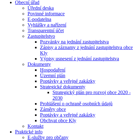
Obecní úřad
Úřední deska
Povinné informace
E-podatelna
Vyhlášky a nařízení
Transparentní účet
Zastupitelstvo
Pozvánky na jednání zastupitelstva
Zápisy a záznamy z jednání zastupitelstva obce
Kly
Výpisy usnesení z jednání zastupitelstva
Dokumenty
Hospodaření
Územní plán
Poptávky a veřejné zakázky
Strategické dokumenty
Strategický plán pro rozvoj obce 2020 -
2030
Prohlášení o ochraně osobních údajů
Záměry obce
Poptávky a veřejné zakázky
Obchvat obce Kly
Kontakt
Praktické info
E-služby pro občany