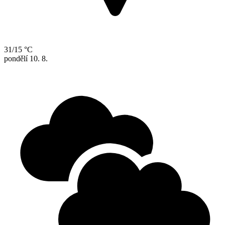
31/15 °C
pondělí
10. 8.