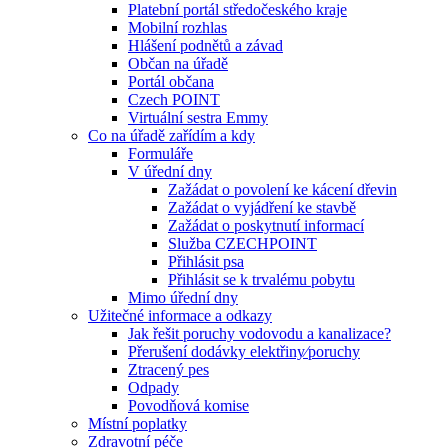
Platební portál středočeského kraje
Mobilní rozhlas
Hlášení podnětů a závad
Občan na úřadě
Portál občana
Czech POINT
Virtuální sestra Emmy
Co na úřadě zařídím a kdy
Formuláře
V úřední dny
Zažádat o povolení ke kácení dřevin
Zažádat o vyjádření ke stavbě
Zažádat o poskytnutí informací
Služba CZECHPOINT
Přihlásit psa
Přihlásit se k trvalému pobytu
Mimo úřední dny
Užitečné informace a odkazy
Jak řešit poruchy vodovodu a kanalizace?
Přerušení dodávky elektřiny⁄poruchy
Ztracený pes
Odpady
Povodňová komise
Místní poplatky
Zdravotní péče