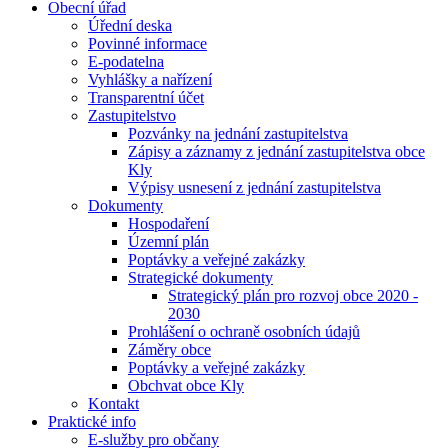
Obecní úřad
Úřední deska
Povinné informace
E-podatelna
Vyhlášky a nařízení
Transparentní účet
Zastupitelstvo
Pozvánky na jednání zastupitelstva
Zápisy a záznamy z jednání zastupitelstva obce
Kly
Výpisy usnesení z jednání zastupitelstva
Dokumenty
Hospodaření
Územní plán
Poptávky a veřejné zakázky
Strategické dokumenty
Strategický plán pro rozvoj obce 2020 -
2030
Prohlášení o ochraně osobních údajů
Záměry obce
Poptávky a veřejné zakázky
Obchvat obce Kly
Kontakt
Praktické info
E-služby pro občany