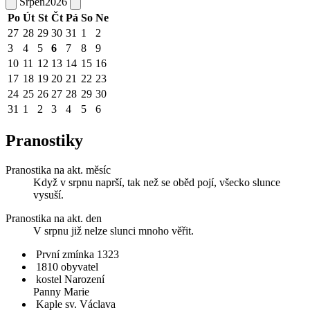
Srpen
2026
Po
Út
St
Čt
Pá
So
Ne
27
28
29
30
31
1
2
3
4
5
6
7
8
9
10
11
12
13
14
15
16
17
18
19
20
21
22
23
24
25
26
27
28
29
30
31
1
2
3
4
5
6
Pranostiky
Pranostika na akt. měsíc
Když v srpnu naprší, tak než se oběd pojí, všecko slunce
vysuší.
Pranostika na akt. den
V srpnu již nelze slunci mnoho věřit.
První zmínka 1323
1810 obyvatel
kostel Narození
Panny Marie
Kaple sv. Václava