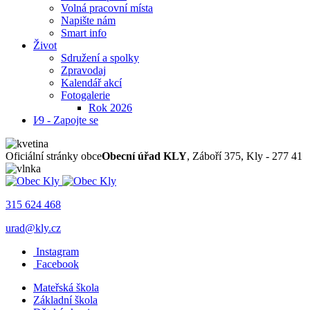
Volná pracovní místa
Napište nám
Smart info
Život
Sdružení a spolky
Zpravodaj
Kalendář akcí
Fotogalerie
Rok 2026
I⁄9 - Zapojte se
Oficiální stránky obce
Obecní úřad KLY
, Záboří 375, Kly - 277 41
315 624 468
urad@kly.cz
Instagram
Facebook
Mateřská škola
Základní škola