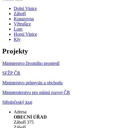
Dolní Vinice
Záboří
Krauzovna
Větrušice
Lom
Horní Vinice
Kly
Projekty
Ministerstvo životního prostredí
SFŽP ČR
Ministerstvo průmyslu a obchodu
Ministersterstvo pro místní rozvoj ČR
Středočeský kraj
Adresa
OBECNÍ ÚŘAD
Záboří 375
Záboří