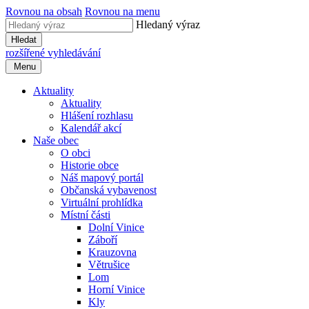
Rovnou na obsah
Rovnou na menu
Hledaný výraz
Hledat
rozšířené vyhledávání
Menu
Aktuality
Aktuality
Hlášení rozhlasu
Kalendář akcí
Naše obec
O obci
Historie obce
Náš mapový portál
Občanská vybavenost
Virtuální prohlídka
Místní části
Dolní Vinice
Záboří
Krauzovna
Větrušice
Lom
Horní Vinice
Kly