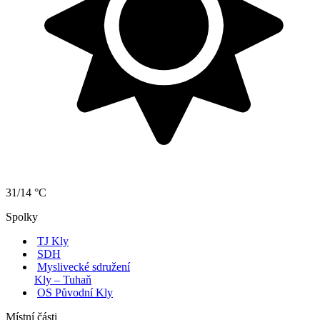
31/14 °C
Spolky
TJ Kly
SDH
Myslivecké sdružení
Kly – Tuhaň
OS Původní Kly
Místní části