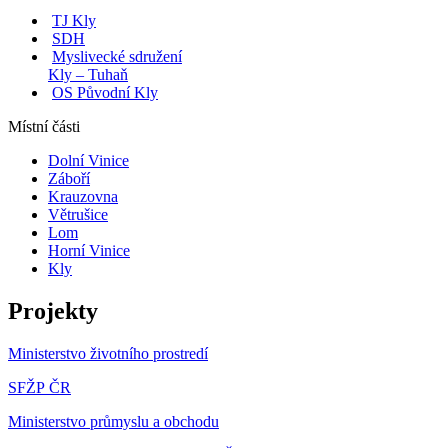
TJ Kly
SDH
Myslivecké sdružení
Kly – Tuhaň
OS Původní Kly
Místní části
Dolní Vinice
Záboří
Krauzovna
Větrušice
Lom
Horní Vinice
Kly
Projekty
Ministerstvo životního prostredí
SFŽP ČR
Ministerstvo průmyslu a obchodu