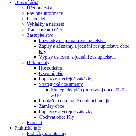
Obecní úřad
Úřední deska
Povinné informace
E-podatelna
Vyhlášky a nařízení
Transparentní účet
Zastupitelstvo
Pozvánky na jednání zastupitelstva
Zápisy a záznamy z jednání zastupitelstva obce
Kly
Výpisy usnesení z jednání zastupitelstva
Dokumenty
Hospodaření
Územní plán
Poptávky a veřejné zakázky
Strategické dokumenty
Strategický plán pro rozvoj obce 2020 -
2030
Prohlášení o ochraně osobních údajů
Záměry obce
Poptávky a veřejné zakázky
Obchvat obce Kly
Kontakt
Praktické info
E-služby pro občany