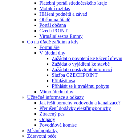
Platební portál středočeského kraje
Mobilní rozhlas
Hlášení podnětů a závad
Občan na úřadě
Portál občana
Czech POINT
Virtuální sestra Emmy
Co na úřadě zařídím a kdy
Formuláře
V úřední dny
Zažádat o povolení ke kácení dřevin
Zažádat o vyjádření ke stavbě
Zažádat o poskytnutí informací
Služba CZECHPOINT
Přihlásit psa
Přihlásit se k trvalému pobytu
Mimo úřední dny
Užitečné informace a odkazy
Jak řešit poruchy vodovodu a kanalizace?
Přerušení dodávky elektřiny⁄poruchy
Ztracený pes
Odpady
Povodňová komise
Místní poplatky
Zdravotní péče