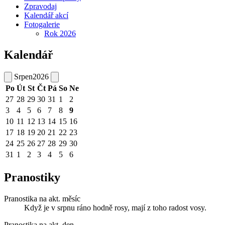
Zpravodaj
Kalendář akcí
Fotogalerie
Rok 2026
Kalendář
Srpen
2026
Po
Út
St
Čt
Pá
So
Ne
27
28
29
30
31
1
2
3
4
5
6
7
8
9
10
11
12
13
14
15
16
17
18
19
20
21
22
23
24
25
26
27
28
29
30
31
1
2
3
4
5
6
Pranostiky
Pranostika na akt. měsíc
Když je v srpnu ráno hodně rosy, mají z toho radost vosy.
Pranostika na akt. den