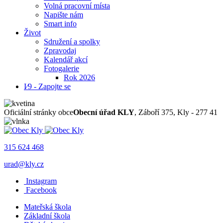
Volná pracovní místa
Napište nám
Smart info
Život
Sdružení a spolky
Zpravodaj
Kalendář akcí
Fotogalerie
Rok 2026
I⁄9 - Zapojte se
Oficiální stránky obce
Obecní úřad KLY
, Záboří 375, Kly - 277 41
315 624 468
urad@kly.cz
Instagram
Facebook
Mateřská škola
Základní škola