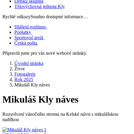
Dětská skupina
Tělovýchovná jednota Kly
Rychlé odkazy
Snadno dostupné informace…
Hlášení rozhlasu
Poplatky
Sportovní areál
Česká pošta
Připravili jsme pro vás nové webové stránky.
Úvodní stránka
Život
Fotogalerie
Rok 2025
Mikuláš Kly náves
Mikuláš Kly náves
Rozsvěcení vánočního stromu na Kelské návsi s mikulášskou
nadílkou