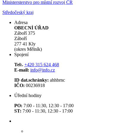
Ministersterstvo pro místní rozvoj ČR
Středočeský kraj
Adresa
OBECNÍ ÚŘAD
Záboří 375
Záboří
277 41 Kly
(okres Mělník)
Spojení
Tel:.
+420 315 624 468
E-mail:
info@info.cz
ID dat.schránky:
ahhbrnc
IČO:
00236918
Úřední hodiny
PO:
7:00 - 11:30, 12:30 - 17:00
ST:
7:00 - 11:30, 12:30 - 17:00