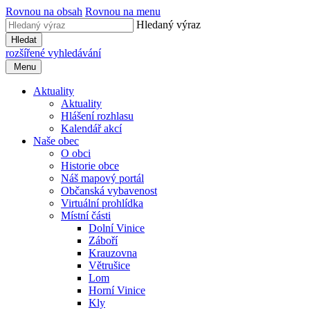
Rovnou na obsah
Rovnou na menu
Hledaný výraz
Hledat
rozšířené vyhledávání
Menu
Aktuality
Aktuality
Hlášení rozhlasu
Kalendář akcí
Naše obec
O obci
Historie obce
Náš mapový portál
Občanská vybavenost
Virtuální prohlídka
Místní části
Dolní Vinice
Záboří
Krauzovna
Větrušice
Lom
Horní Vinice
Kly