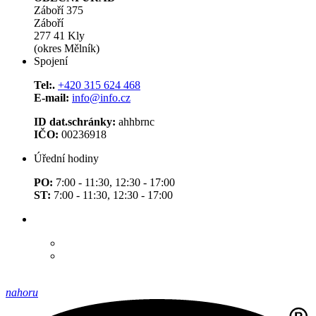
Záboří 375
Záboří
277 41 Kly
(okres Mělník)
Spojení
Tel:.
+420 315 624 468
E-mail:
info@info.cz
ID dat.schránky:
ahhbrnc
IČO:
00236918
Úřední hodiny
PO:
7:00 - 11:30, 12:30 - 17:00
ST:
7:00 - 11:30, 12:30 - 17:00
nahoru