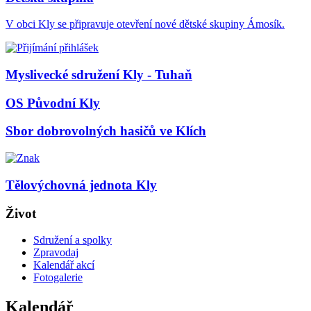
V obci Kly se připravuje otevření nové dětské skupiny Ámosík.
Myslivecké sdružení Kly - Tuhaň
OS Původní Kly
Sbor dobrovolných hasičů ve Klích
Tělovýchovná jednota Kly
Život
Sdružení a spolky
Zpravodaj
Kalendář akcí
Fotogalerie
Kalendář