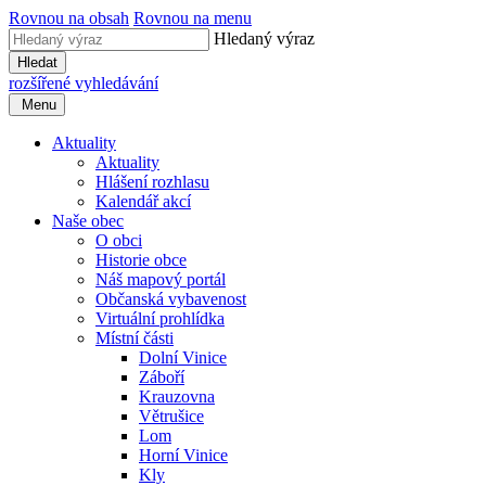
Rovnou na obsah
Rovnou na menu
Hledaný výraz
Hledat
rozšířené vyhledávání
Menu
Aktuality
Aktuality
Hlášení rozhlasu
Kalendář akcí
Naše obec
O obci
Historie obce
Náš mapový portál
Občanská vybavenost
Virtuální prohlídka
Místní části
Dolní Vinice
Záboří
Krauzovna
Větrušice
Lom
Horní Vinice
Kly