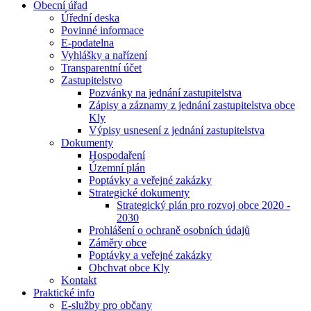
Obecní úřad
Úřední deska
Povinné informace
E-podatelna
Vyhlášky a nařízení
Transparentní účet
Zastupitelstvo
Pozvánky na jednání zastupitelstva
Zápisy a záznamy z jednání zastupitelstva obce
Kly
Výpisy usnesení z jednání zastupitelstva
Dokumenty
Hospodaření
Územní plán
Poptávky a veřejné zakázky
Strategické dokumenty
Strategický plán pro rozvoj obce 2020 -
2030
Prohlášení o ochraně osobních údajů
Záměry obce
Poptávky a veřejné zakázky
Obchvat obce Kly
Kontakt
Praktické info
E-služby pro občany