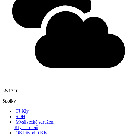
36/17 °C
Spolky
TJ Kly
SDH
Myslivecké sdružení
Kly – Tuhaň
OS Původní Kly