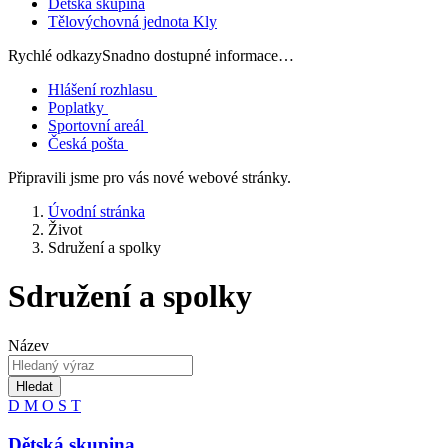
Dětská skupina
Tělovýchovná jednota Kly
Rychlé odkazy
Snadno dostupné informace…
Hlášení rozhlasu
Poplatky
Sportovní areál
Česká pošta
Připravili jsme pro vás nové webové stránky.
Úvodní stránka
Život
Sdružení a spolky
Sdružení a spolky
Název
Hledat
D
M
O
S
T
Dětská skupina