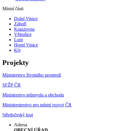
Místní části
Dolní Vinice
Záboří
Krauzovna
Větrušice
Lom
Horní Vinice
Kly
Projekty
Ministerstvo životního prostredí
SFŽP ČR
Ministerstvo průmyslu a obchodu
Ministersterstvo pro místní rozvoj ČR
Středočeský kraj
Adresa
OBECNÍ ÚŘAD