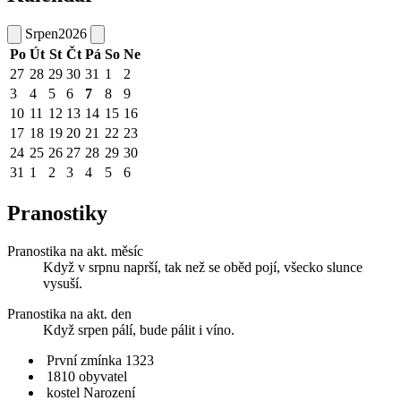
Srpen
2026
Po
Út
St
Čt
Pá
So
Ne
27
28
29
30
31
1
2
3
4
5
6
7
8
9
10
11
12
13
14
15
16
17
18
19
20
21
22
23
24
25
26
27
28
29
30
31
1
2
3
4
5
6
Pranostiky
Pranostika na akt. měsíc
Když v srpnu naprší, tak než se oběd pojí, všecko slunce
vysuší.
Pranostika na akt. den
Když srpen pálí, bude pálit i víno.
První zmínka 1323
1810 obyvatel
kostel Narození