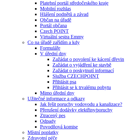
Platební portál středočeského kraje
Mobilní rozhlas
Hlášení podnětů a závad
Občan na úřadě
Portál občana
Czech POINT
Virtuální sestra Emmy
Co na úřadě zařídím a kdy
Formuláře
V úřední dny
Zažádat o povolení ke kácení dřevin
Zažádat o vyjádření ke stavbě
Zažádat o poskytnutí informací
Služba CZECHPOINT
Přihlásit psa
Přihlásit se k trvalému pobytu
Mimo úřední dny
Užitečné informace a odkazy
Jak řešit poruchy vodovodu a kanalizace?
Přerušení dodávky elektřiny⁄poruchy
Ztracený pes
Odpady
Povodňová komise
Místní poplatky
Zdravotní péče