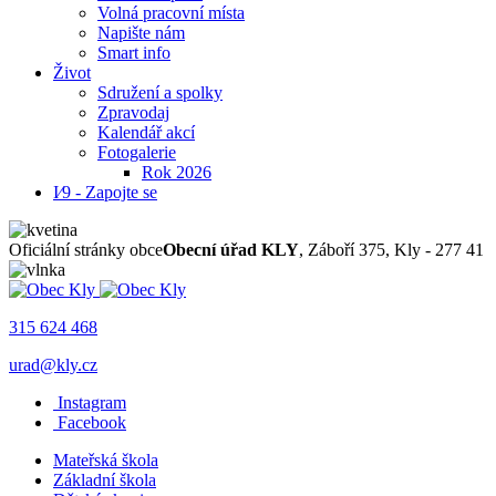
Volná pracovní místa
Napište nám
Smart info
Život
Sdružení a spolky
Zpravodaj
Kalendář akcí
Fotogalerie
Rok 2026
I⁄9 - Zapojte se
Oficiální stránky obce
Obecní úřad KLY
, Záboří 375, Kly - 277 41
315 624 468
urad@kly.cz
Instagram
Facebook
Mateřská škola
Základní škola