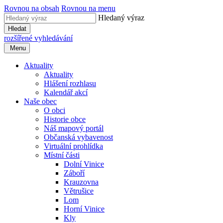
Rovnou na obsah
Rovnou na menu
Hledaný výraz
Hledat
rozšířené vyhledávání
Menu
Aktuality
Aktuality
Hlášení rozhlasu
Kalendář akcí
Naše obec
O obci
Historie obce
Náš mapový portál
Občanská vybavenost
Virtuální prohlídka
Místní části
Dolní Vinice
Záboří
Krauzovna
Větrušice
Lom
Horní Vinice
Kly