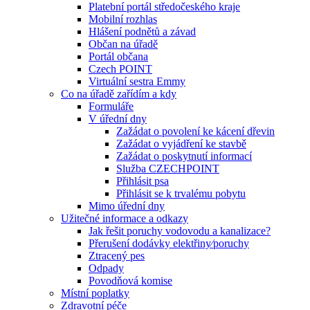
Platební portál středočeského kraje
Mobilní rozhlas
Hlášení podnětů a závad
Občan na úřadě
Portál občana
Czech POINT
Virtuální sestra Emmy
Co na úřadě zařídím a kdy
Formuláře
V úřední dny
Zažádat o povolení ke kácení dřevin
Zažádat o vyjádření ke stavbě
Zažádat o poskytnutí informací
Služba CZECHPOINT
Přihlásit psa
Přihlásit se k trvalému pobytu
Mimo úřední dny
Užitečné informace a odkazy
Jak řešit poruchy vodovodu a kanalizace?
Přerušení dodávky elektřiny⁄poruchy
Ztracený pes
Odpady
Povodňová komise
Místní poplatky
Zdravotní péče