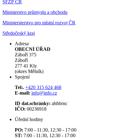
SFŽP ČR
Ministerstvo průmyslu a obchodu
Ministersterstvo pro místní rozvoj ČR
Středočeský kraj
Adresa
OBECNÍ ÚŘAD
Záboří 375
Záboří
277 41 Kly
(okres Mělník)
Spojení
Tel:.
+420 315 624 468
E-mail:
info@info.cz
ID dat.schránky:
ahhbrnc
IČO:
00236918
Úřední hodiny
PO:
7:00 - 11:30, 12:30 - 17:00
ST:
7:00 - 11:30, 12:30 - 17:00