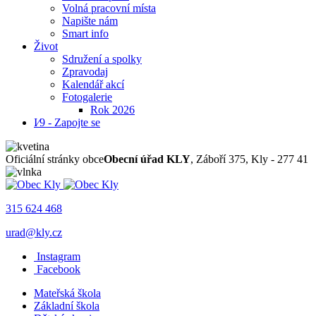
Volná pracovní místa
Napište nám
Smart info
Život
Sdružení a spolky
Zpravodaj
Kalendář akcí
Fotogalerie
Rok 2026
I⁄9 - Zapojte se
Oficiální stránky obce
Obecní úřad KLY
, Záboří 375, Kly - 277 41
315 624 468
urad@kly.cz
Instagram
Facebook
Mateřská škola
Základní škola