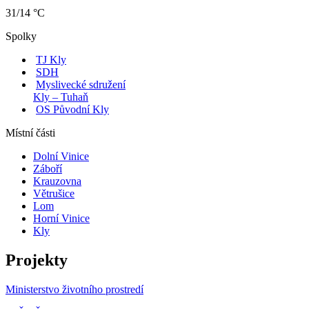
31/14 °C
Spolky
TJ Kly
SDH
Myslivecké sdružení
Kly – Tuhaň
OS Původní Kly
Místní části
Dolní Vinice
Záboří
Krauzovna
Větrušice
Lom
Horní Vinice
Kly
Projekty
Ministerstvo životního prostredí