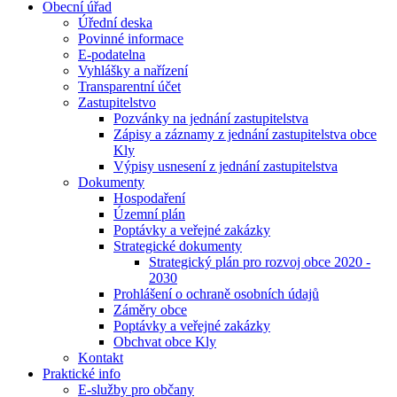
Obecní úřad
Úřední deska
Povinné informace
E-podatelna
Vyhlášky a nařízení
Transparentní účet
Zastupitelstvo
Pozvánky na jednání zastupitelstva
Zápisy a záznamy z jednání zastupitelstva obce
Kly
Výpisy usnesení z jednání zastupitelstva
Dokumenty
Hospodaření
Územní plán
Poptávky a veřejné zakázky
Strategické dokumenty
Strategický plán pro rozvoj obce 2020 -
2030
Prohlášení o ochraně osobních údajů
Záměry obce
Poptávky a veřejné zakázky
Obchvat obce Kly
Kontakt
Praktické info
E-služby pro občany