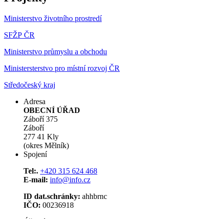
Ministerstvo životního prostredí
SFŽP ČR
Ministerstvo průmyslu a obchodu
Ministersterstvo pro místní rozvoj ČR
Středočeský kraj
Adresa
OBECNÍ ÚŘAD
Záboří 375
Záboří
277 41 Kly
(okres Mělník)
Spojení
Tel:.
+420 315 624 468
E-mail:
info@info.cz
ID dat.schránky:
ahhbrnc
IČO:
00236918