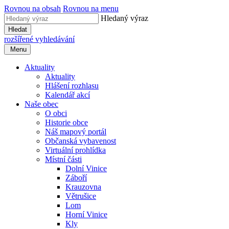
Rovnou na obsah
Rovnou na menu
Hledaný výraz
Hledat
rozšířené vyhledávání
Menu
Aktuality
Aktuality
Hlášení rozhlasu
Kalendář akcí
Naše obec
O obci
Historie obce
Náš mapový portál
Občanská vybavenost
Virtuální prohlídka
Místní části
Dolní Vinice
Záboří
Krauzovna
Větrušice
Lom
Horní Vinice
Kly