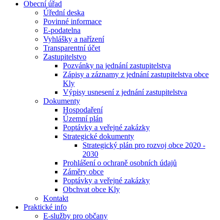
Obecní úřad
Úřední deska
Povinné informace
E-podatelna
Vyhlášky a nařízení
Transparentní účet
Zastupitelstvo
Pozvánky na jednání zastupitelstva
Zápisy a záznamy z jednání zastupitelstva obce
Kly
Výpisy usnesení z jednání zastupitelstva
Dokumenty
Hospodaření
Územní plán
Poptávky a veřejné zakázky
Strategické dokumenty
Strategický plán pro rozvoj obce 2020 -
2030
Prohlášení o ochraně osobních údajů
Záměry obce
Poptávky a veřejné zakázky
Obchvat obce Kly
Kontakt
Praktické info
E-služby pro občany