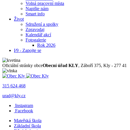
Volná pracovní místa
Napište nám
Smart info
Život
Sdružení a spolky
Zpravodaj
Kalendář akcí
Fotogalerie
Rok 2026
I⁄9 - Zapojte se
Oficiální stránky obce
Obecní úřad KLY
, Záboří 375, Kly - 277 41
315 624 468
urad@kly.cz
Instagram
Facebook
Mateřská škola
Základní škola