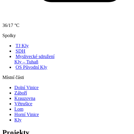
36/17 °C
Spolky
TJ Kly
SDH
Myslivecké sdružení
Kly – Tuhaň
OS Původní Kly
Místní části
Dolní Vinice
Záboří
Krauzovna
Větrušice
Lom
Horní Vinice
Kly
Projekty