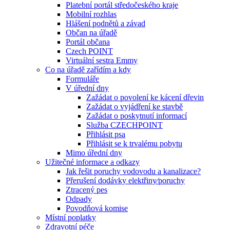
Platební portál středočeského kraje
Mobilní rozhlas
Hlášení podnětů a závad
Občan na úřadě
Portál občana
Czech POINT
Virtuální sestra Emmy
Co na úřadě zařídím a kdy
Formuláře
V úřední dny
Zažádat o povolení ke kácení dřevin
Zažádat o vyjádření ke stavbě
Zažádat o poskytnutí informací
Služba CZECHPOINT
Přihlásit psa
Přihlásit se k trvalému pobytu
Mimo úřední dny
Užitečné informace a odkazy
Jak řešit poruchy vodovodu a kanalizace?
Přerušení dodávky elektřiny⁄poruchy
Ztracený pes
Odpady
Povodňová komise
Místní poplatky
Zdravotní péče