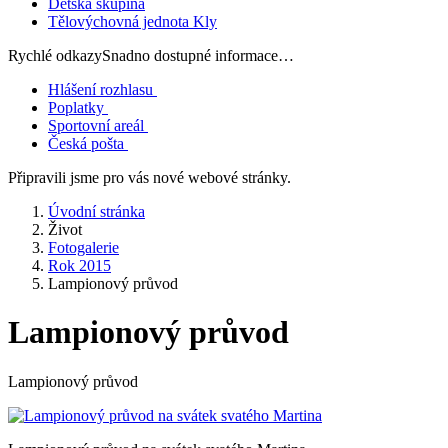
Dětská skupina
Tělovýchovná jednota Kly
Rychlé odkazy
Snadno dostupné informace…
Hlášení rozhlasu
Poplatky
Sportovní areál
Česká pošta
Připravili jsme pro vás nové webové stránky.
Úvodní stránka
Život
Fotogalerie
Rok 2015
Lampionový průvod
Lampionový průvod
Lampionový průvod