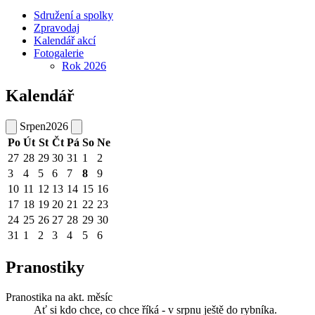
Sdružení a spolky
Zpravodaj
Kalendář akcí
Fotogalerie
Rok 2026
Kalendář
Srpen
2026
Po
Út
St
Čt
Pá
So
Ne
27
28
29
30
31
1
2
3
4
5
6
7
8
9
10
11
12
13
14
15
16
17
18
19
20
21
22
23
24
25
26
27
28
29
30
31
1
2
3
4
5
6
Pranostiky
Pranostika na akt. měsíc
Ať si kdo chce, co chce říká - v srpnu ještě do rybníka.