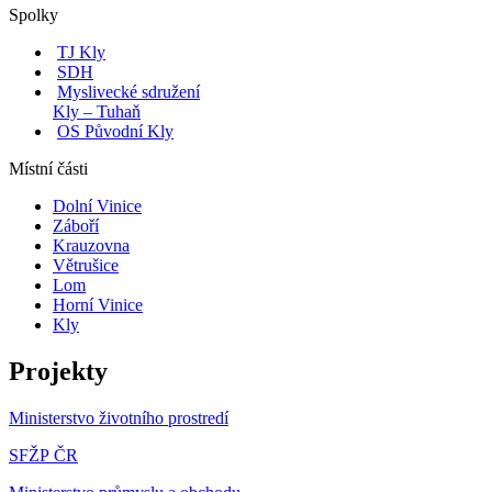
Spolky
TJ Kly
SDH
Myslivecké sdružení
Kly – Tuhaň
OS Původní Kly
Místní části
Dolní Vinice
Záboří
Krauzovna
Větrušice
Lom
Horní Vinice
Kly
Projekty
Ministerstvo životního prostredí
SFŽP ČR