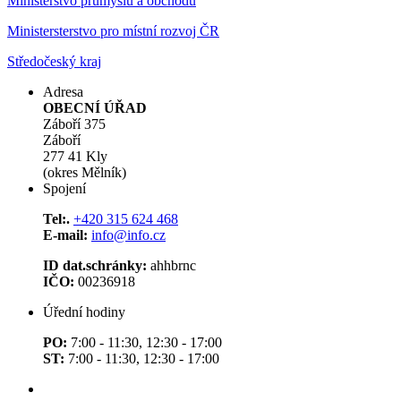
Ministerstvo průmyslu a obchodu
Ministersterstvo pro místní rozvoj ČR
Středočeský kraj
Adresa
OBECNÍ ÚŘAD
Záboří 375
Záboří
277 41 Kly
(okres Mělník)
Spojení
Tel:.
+420 315 624 468
E-mail:
info@info.cz
ID dat.schránky:
ahhbrnc
IČO:
00236918
Úřední hodiny
PO:
7:00 - 11:30, 12:30 - 17:00
ST:
7:00 - 11:30, 12:30 - 17:00