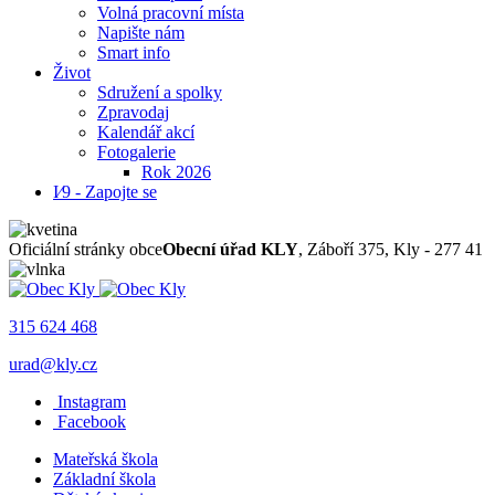
Volná pracovní místa
Napište nám
Smart info
Život
Sdružení a spolky
Zpravodaj
Kalendář akcí
Fotogalerie
Rok 2026
I⁄9 - Zapojte se
Oficiální stránky obce
Obecní úřad KLY
, Záboří 375, Kly - 277 41
315 624 468
urad@kly.cz
Instagram
Facebook
Mateřská škola
Základní škola