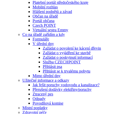
Platební portál středočeského kraje
Mobilní rozhlas
Hlášení podnětů a závad
Občan na úřadě
Portál občana
Czech POINT
Virtuální sestra Emmy
Co na úřadě zařídím a kdy
Formuláře
V úřední dny
Zažádat o povolení ke kácení dřevin
Zažádat o vyjádření ke stavbě
Zažádat o poskytnutí informací
Služba CZECHPOINT
Přihlásit psa
Přihlásit se k trvalému pobytu
Mimo úřední dny
Užitečné informace a odkazy
Jak řešit poruchy vodovodu a kanalizace?
Přerušení dodávky elektřiny⁄poruchy
Ztracený pes
Odpady
Povodňová komise
Místní poplatky
Zdravotní péče