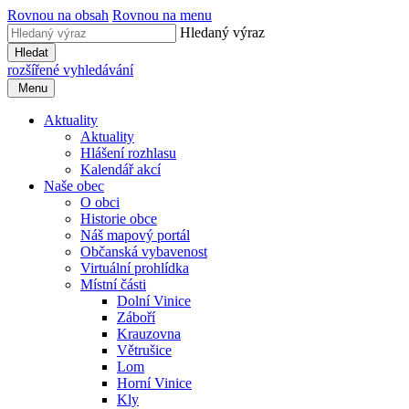
Rovnou na obsah
Rovnou na menu
Hledaný výraz
Hledat
rozšířené vyhledávání
Menu
Aktuality
Aktuality
Hlášení rozhlasu
Kalendář akcí
Naše obec
O obci
Historie obce
Náš mapový portál
Občanská vybavenost
Virtuální prohlídka
Místní části
Dolní Vinice
Záboří
Krauzovna
Větrušice
Lom
Horní Vinice
Kly