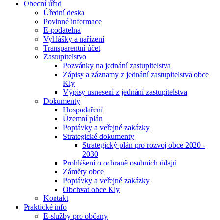
Obecní úřad
Úřední deska
Povinné informace
E-podatelna
Vyhlášky a nařízení
Transparentní účet
Zastupitelstvo
Pozvánky na jednání zastupitelstva
Zápisy a záznamy z jednání zastupitelstva obce
Kly
Výpisy usnesení z jednání zastupitelstva
Dokumenty
Hospodaření
Územní plán
Poptávky a veřejné zakázky
Strategické dokumenty
Strategický plán pro rozvoj obce 2020 -
2030
Prohlášení o ochraně osobních údajů
Záměry obce
Poptávky a veřejné zakázky
Obchvat obce Kly
Kontakt
Praktické info
E-služby pro občany