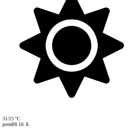
31/15 °C
pondělí
10. 8.