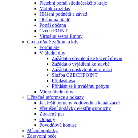
Platební portál středočeského kraje
Mobilní rozhlas
Hlášení podnětů a závad
Občan na úřadě
Portál občana
Czech POINT
Virtuální sestra Emmy
Co na úřadě zařídím a kdy
Formuláře
V úřední dny
Zažádat o povolení ke kácení dřevin
Zažádat o vyjádření ke stavbě
Zažádat o poskytnutí informací
Služba CZECHPOINT
Přihlásit psa
Přihlásit se k trvalému pobytu
Mimo úřední dny
Užitečné informace a odkazy
Jak řešit poruchy vodovodu a kanalizace?
Přerušení dodávky elektřiny⁄poruchy
Ztracený pes
Odpady
Povodňová komise
Místní poplatky
Zdravotní péče