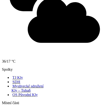
36/17 °C
Spolky
TJ Kly
SDH
Myslivecké sdružení
Kly – Tuhaň
OS Původní Kly
Místní části