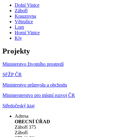
Dolní Vinice
Záboří
Krauzovna
Větrušice
Lom
Horní Vinice
Kly
Projekty
Ministerstvo životního prostredí
SFŽP ČR
Ministerstvo průmyslu a obchodu
Ministersterstvo pro místní rozvoj ČR
Středočeský kraj
Adresa
OBECNÍ ÚŘAD
Záboří 375
Záboří