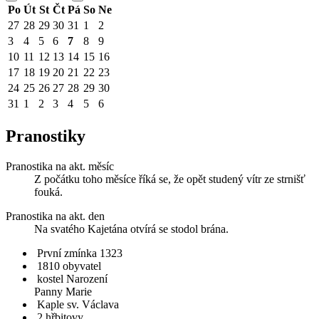
Po
Út
St
Čt
Pá
So
Ne
27
28
29
30
31
1
2
3
4
5
6
7
8
9
10
11
12
13
14
15
16
17
18
19
20
21
22
23
24
25
26
27
28
29
30
31
1
2
3
4
5
6
Pranostiky
Pranostika na akt. měsíc
Z počátku toho měsíce říká se, že opět studený vítr ze strnišť
fouká.
Pranostika na akt. den
Na svatého Kajetána otvírá se stodol brána.
První zmínka 1323
1810 obyvatel
kostel Narození
Panny Marie
Kaple sv. Václava
2 hřbitovy