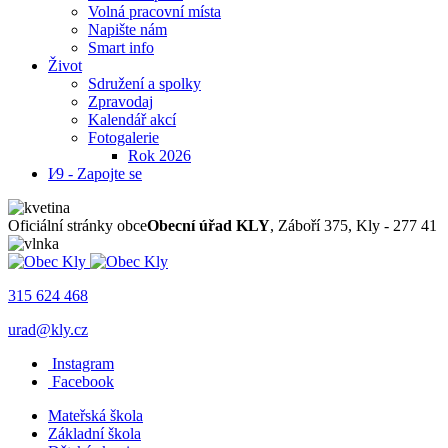
Volná pracovní místa
Napište nám
Smart info
Život
Sdružení a spolky
Zpravodaj
Kalendář akcí
Fotogalerie
Rok 2026
I⁄9 - Zapojte se
Oficiální stránky obce
Obecní úřad KLY
, Záboří 375, Kly - 277 41
315 624 468
urad@kly.cz
Instagram
Facebook
Mateřská škola
Základní škola