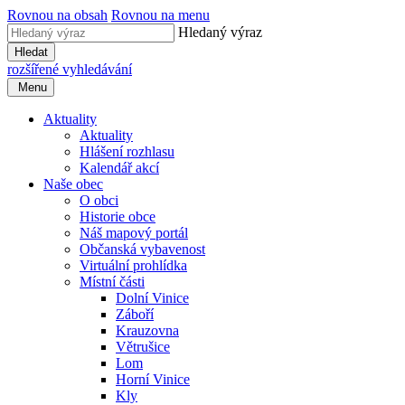
Rovnou na obsah
Rovnou na menu
Hledaný výraz
Hledat
rozšířené vyhledávání
Menu
Aktuality
Aktuality
Hlášení rozhlasu
Kalendář akcí
Naše obec
O obci
Historie obce
Náš mapový portál
Občanská vybavenost
Virtuální prohlídka
Místní části
Dolní Vinice
Záboří
Krauzovna
Větrušice
Lom
Horní Vinice
Kly