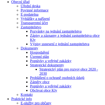
Obecní úřad
Úřední deska
Povinné informace
E-podatelna
Vyhlášky a nařízení
Transparentní účet
Zastupitelstvo
Pozvánky na jednání zastupitelstva
Zápisy a záznamy z jednání zastupitelstva obce
Kly
Výpisy usnesení z jednání zastupitelstva
Dokumenty
Hospodaření
Územní plán
Poptávky a veřejné zakázky
Strategické dokumenty
Strategický plán pro rozvoj obce 2020 -
2030
Prohlášení o ochraně osobních údajů
Záměry obce
Poptávky a veřejné zakázky
Obchvat obce Kly
Kontakt
Praktické info
E-služby pro občany