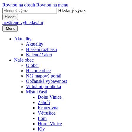
Rovnou na obsah
Rovnou na menu
Hledaný výraz
Hledat
rozšířené vyhledávání
Menu
Aktuality
Aktuality
Hlášení rozhlasu
Kalendář akcí
Naše obec
O obci
Historie obce
Náš mapový portál
Občanská vybavenost
Virtuální prohlídka
Místní části
Dolní Vinice
Záboří
Krauzovna
Větrušice
Lom
Horní Vinice
Kly