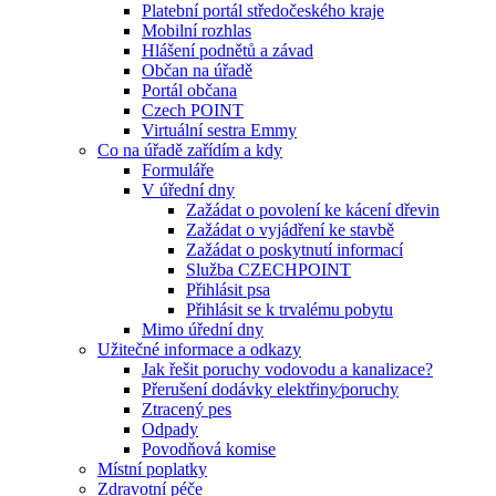
Platební portál středočeského kraje
Mobilní rozhlas
Hlášení podnětů a závad
Občan na úřadě
Portál občana
Czech POINT
Virtuální sestra Emmy
Co na úřadě zařídím a kdy
Formuláře
V úřední dny
Zažádat o povolení ke kácení dřevin
Zažádat o vyjádření ke stavbě
Zažádat o poskytnutí informací
Služba CZECHPOINT
Přihlásit psa
Přihlásit se k trvalému pobytu
Mimo úřední dny
Užitečné informace a odkazy
Jak řešit poruchy vodovodu a kanalizace?
Přerušení dodávky elektřiny⁄poruchy
Ztracený pes
Odpady
Povodňová komise
Místní poplatky
Zdravotní péče