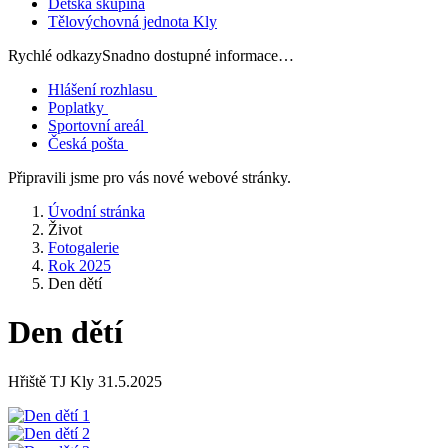
Dětská skupina
Tělovýchovná jednota Kly
Rychlé odkazy
Snadno dostupné informace…
Hlášení rozhlasu
Poplatky
Sportovní areál
Česká pošta
Připravili jsme pro vás nové webové stránky.
Úvodní stránka
Život
Fotogalerie
Rok 2025
Den dětí
Den dětí
Hřiště TJ Kly 31.5.2025