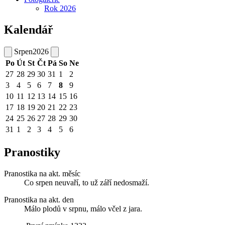
Rok 2026
Kalendář
Srpen
2026
Po
Út
St
Čt
Pá
So
Ne
27
28
29
30
31
1
2
3
4
5
6
7
8
9
10
11
12
13
14
15
16
17
18
19
20
21
22
23
24
25
26
27
28
29
30
31
1
2
3
4
5
6
Pranostiky
Pranostika na akt. měsíc
Co srpen neuvaří, to už září nedosmaží.
Pranostika na akt. den
Málo plodů v srpnu, málo včel z jara.