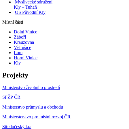
Myslivecké sdružení
Kly – Tuhaň
OS Původní Kly
Místní části
Dolní Vinice
Záboří
Krauzovna
Větrušice
Lom
Horní Vinice
Kly
Projekty
Ministerstvo životního prostredí
SFŽP ČR
Ministerstvo průmyslu a obchodu
Ministersterstvo pro místní rozvoj ČR
Středočeský kraj