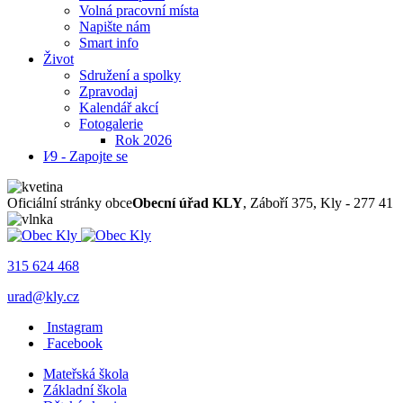
Volná pracovní místa
Napište nám
Smart info
Život
Sdružení a spolky
Zpravodaj
Kalendář akcí
Fotogalerie
Rok 2026
I⁄9 - Zapojte se
Oficiální stránky obce
Obecní úřad KLY
, Záboří 375, Kly - 277 41
315 624 468
urad@kly.cz
Instagram
Facebook
Mateřská škola
Základní škola