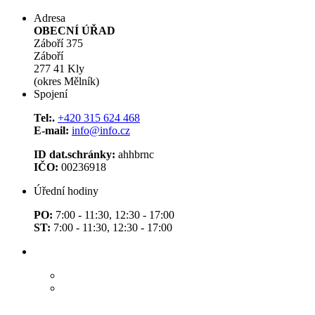
Adresa
OBECNÍ ÚŘAD
Záboří 375
Záboří
277 41 Kly
(okres Mělník)
Spojení
Tel:.
+420 315 624 468
E-mail:
info@info.cz
ID dat.schránky:
ahhbrnc
IČO:
00236918
Úřední hodiny
PO:
7:00 - 11:30, 12:30 - 17:00
ST:
7:00 - 11:30, 12:30 - 17:00