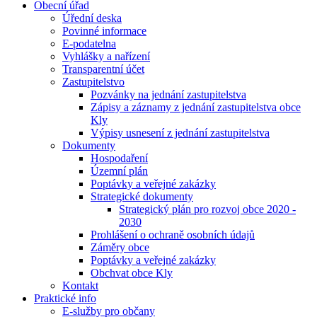
Obecní úřad
Úřední deska
Povinné informace
E-podatelna
Vyhlášky a nařízení
Transparentní účet
Zastupitelstvo
Pozvánky na jednání zastupitelstva
Zápisy a záznamy z jednání zastupitelstva obce
Kly
Výpisy usnesení z jednání zastupitelstva
Dokumenty
Hospodaření
Územní plán
Poptávky a veřejné zakázky
Strategické dokumenty
Strategický plán pro rozvoj obce 2020 -
2030
Prohlášení o ochraně osobních údajů
Záměry obce
Poptávky a veřejné zakázky
Obchvat obce Kly
Kontakt
Praktické info
E-služby pro občany